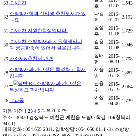
2017-
수시2차
33
1,543
11-07
호
소방방재학과 신입생 추천도서가 있
나광
2016-
32
2,192
01-07
나요
혁
정성
2015-
수시2차 지원한학생입니다.
31
1,729
11-18
훈
수시2차 소방방재과 지원학생입니
김용
2015-
30
1,946
11-08
다 궁금한것이 있어서 글올립니다.
훈
정태
2015-
자소서&추천서 관련
29
1,798
08-31
헌
소방방재과 가고싶은 특성화고 학새
서승
2015-
28
1,887
05-18
입니다
범
RE:소방방재과 가고싶은
권용
2015-
27
2,064
05-19
특성화고 학새입니다
수
이상
2015-
교과목
26
1,739
04-06
록
처음
이전
1
2
3
4
5
다음
마지막
주소 : 36830 경상북도 예천군 예천읍 도립대학길 114(청복리
947-1)
대표전화 : 054-655-2311, 입학상담 : 054-650-0111~3 / 소방방
재과 사무실 : 054-650-0288, 팩스 : 054-650-0289