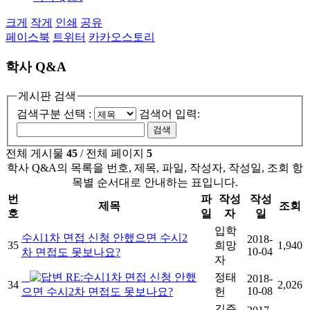
크게
작게
인쇄
공유
페이스북
트위터
카카오스토리
학사 Q&A
게시판 검색
검색구분 선택 :
검색어 입력:
전체 게시물
45
/ 전체 페이지
5
학사 Q&A의 목록을 번호, 제목, 파일, 작성자, 작성일, 조회 항
목별 순서대로 안내하는 표입니다.
번
파
작성
작성
제목
조회
호
일
자
일
입학
수시1차 면접 신청 안했으면 수시2
2018-
35
희망
1,940
10-04
차 면접도 못보나요?
자
RE:수시1차 면접 신청 안했
정태
2018-
34
2,026
10-08
으면 수시2차 면접도 못보나요?
헌
김준