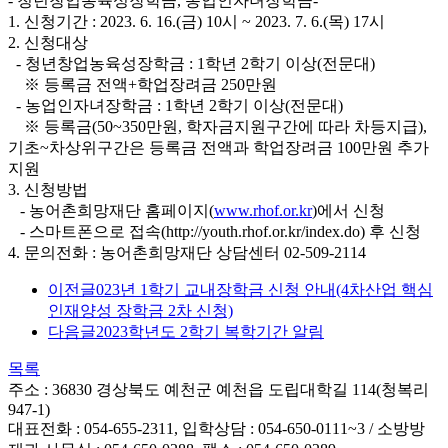
- 청년창업농육성장학금, 농업인자녀장학금-
1. 신청기간 : 2023. 6. 16.(금) 10시 ~ 2023. 7. 6.(목) 17시
2. 신청대상
- 청년창업농육성장학금 : 1학년 2학기 이상(전문대)
※ 등록금 전액+학업장려금 250만원
- 농업인자녀장학금 : 1학년 2학기 이상(전문대)
※ 등록금(50~350만원, 학자금지원구간에 따라 차등지급),
기초~차상위구간은 등록금 전액과 학업장려금 100만원 추가
지원
3. 신청방법
- 농어촌희망재단 홈페이지(
www.rhof.or.kr
)에서 신청
- 스마트폰으로 접속(http://youth.rhof.or.kr/index.do) 후 신청
4. 문의전화 : 농어촌희망재단 상담센터 02-509-2114
이전글
023년 1학기 교내장학금 신청 안내(4차산업 핵심
인재양성 장학금 2차 신청)
다음글
2023학년도 2학기 복학기간 알림
목록
주소 : 36830 경상북도 예천군 예천읍 도립대학길 114(청복리
947-1)
대표전화 : 054-655-2311, 입학상담 : 054-650-0111~3 / 소방방