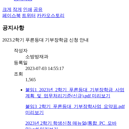
크게
작게
인쇄
공유
페이스북
트위터
카카오스토리
공지사항
2023.2학기 푸른등대 기부장학금 신청 안내
작성자
소방방재과
등록일
2023-07-03 14:55:17
조회
1,565
붙임1_2023년_2학기_푸른등대_기부장학금_사업
계획_및_업무처리기준(신규).pdf
미리보기
붙임3_2학기_푸른등대_기부장학사업_요약표.pdf
미리보기
2023년 2학기 학생신청 매뉴얼(통합_PC_모바