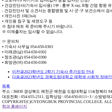
⦁ 코로나-19 자기키트 검사(입사 당일 검사만 인정)
⦁ 건강진단서(기숙사 입사용) 1부 : 흉부 X-ray, B형 간염 항
- 건강진단서 및 소견서는 종합병원 및 시·군·구 보건소에서 
⦁ 개인사진 1매(3x4)
⦁ 개인용 침구 및 세면도구 등
※ 침대 매트 꼭 준비해 주시기 바랍니다.
※ 미제출자는 입사할 수 없습니다.
ㅁ 문의처
⦁ 기숙사 사무실 054-650-0303
⦁ 미래관(남) 054-650-0302
⦁ 창조관(남) 054-650-0300
⦁ 희망관(여) 054-650-0306
이전글
2023학년도 2학기 기숙사 추가모집 안내
다음글
2023학년도 경북도립대학교 재학생 사회적 장애
목록
주소 : 36830 경상북도 예천군 예천읍 도립대학길 114(청복리 947
대표전화 : 054-655-2311, 입학상담 : 054-650-0111~3 / 소방방재과 
COPYRIGHT(C)GYEONGBUK PROVINCIAL COLLEGE. ALL
학과 홈페이지