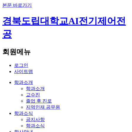
본문 바로가기
경북도립대학교
AI전기제어전
공
회원메뉴
로그인
사이트맵
학과소개
학과소개
교수진
졸업 후 진로
지역인재 공무원
학과소식
공지사항
학과소식
학사안내