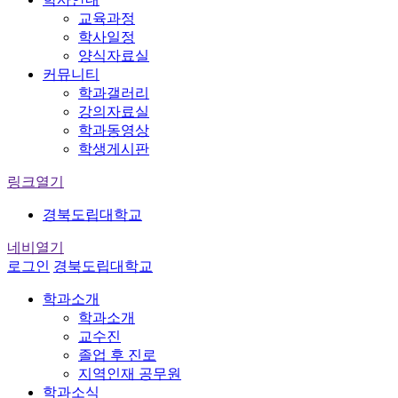
교육과정
학사일정
양식자료실
커뮤니티
학과갤러리
강의자료실
학과동영상
학생게시판
링크열기
경북도립대학교
네비열기
로그인
경북도립대학교
학과소개
학과소개
교수진
졸업 후 진로
지역인재 공무원
학과소식