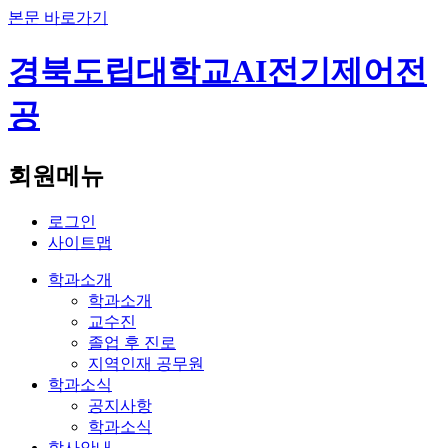
본문 바로가기
경북도립대학교
AI전기제어전
공
회원메뉴
로그인
사이트맵
학과소개
학과소개
교수진
졸업 후 진로
지역인재 공무원
학과소식
공지사항
학과소식
학사안내