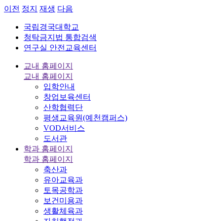
이전
정지
재생
다음
국립경국대학교
청탁금지법 통합검색
연구실 안전교육센터
교내 홈페이지
교내 홈페이지
입학안내
창업보육센터
산학협력단
평생교육원(예천캠퍼스)
VOD서비스
도서관
학과 홈페이지
학과 홈페이지
축산과
유아교육과
토목공학과
보건미용과
생활체육과