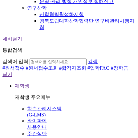
운영·관리 방침 개인정보 침해신고
연구산학
산학협력활성화지침
경북도립대학산학협력단 연구비관리시행지
침
네비닫기
통합검색
검색어 입력
검색
#
원서접수
#
원서접수조회
#
합격자조회
#
입학FAQ
#
장학금
닫기
재학생
재학생 주요메뉴
학습관리시스템
(G-LMS)
와이파이
사용안내
주간식단