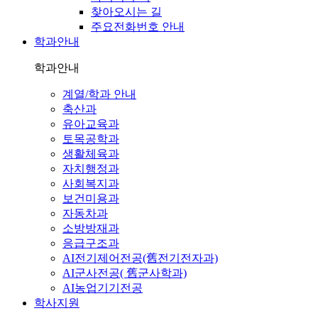
찾아오시는 길
주요전화번호 안내
학과안내
학과안내
계열/학과 안내
축산과
유아교육과
토목공학과
생활체육과
자치행정과
사회복지과
보건미용과
자동차과
소방방재과
응급구조과
AI전기제어전공(舊전기전자과)
AI군사전공( 舊군사학과)
AI농업기기전공
학사지원