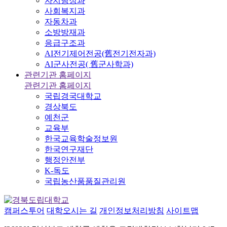
자치행정과
사회복지과
자동차과
소방방재과
응급구조과
AI전기제어전공(舊전기전자과)
AI군사전공( 舊군사학과)
관련기관 홈페이지
관련기관 홈페이지
국립경국대학교
경상북도
예천군
교육부
한국교육학술정보원
한국연구재단
행정안전부
K-독도
국립농산품품질관리원
캠퍼스투어
대학오시는 길
개인정보처리방침
사이트맵