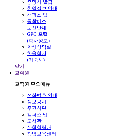
증명서 발급
취업정보 안내
캠퍼스 맵
통학버스
노선안내
GPC 포털
(학사정보)
학생상담실
한울학사
(기숙사)
닫기
교직원
교직원 주요메뉴
전화번호 안내
정보공시
주간식단
캠퍼스 맵
도서관
산학협력단
창업보육센터