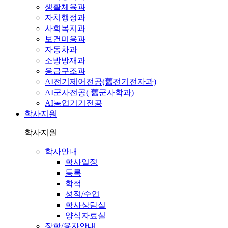
생활체육과
자치행정과
사회복지과
보건미용과
자동차과
소방방재과
응급구조과
AI전기제어전공(舊전기전자과)
AI군사전공( 舊군사학과)
AI농업기기전공
학사지원
학사지원
학사안내
학사일정
등록
학적
성적/수업
학사상담실
양식자료실
장학/융자안내