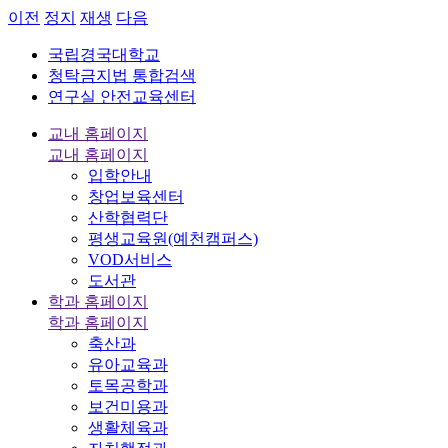
이전
정지
재생
다음
국립경국대학교
청탁금지법 통합검색
연구실 안전교육센터
교내 홈페이지
교내 홈페이지
입학안내
창업보육센터
산학협력단
평생교육원(예천캠퍼스)
VOD서비스
도서관
학과 홈페이지
학과 홈페이지
축산과
유아교육과
토목공학과
보건미용과
생활체육과