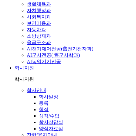
생활체육과
자치행정과
사회복지과
보건미용과
자동차과
소방방재과
응급구조과
AI전기제어전공(舊전기전자과)
AI군사전공( 舊군사학과)
AI농업기기전공
학사지원
학사지원
학사안내
학사일정
등록
학적
성적/수업
학사상담실
양식자료실
장학/융자안내