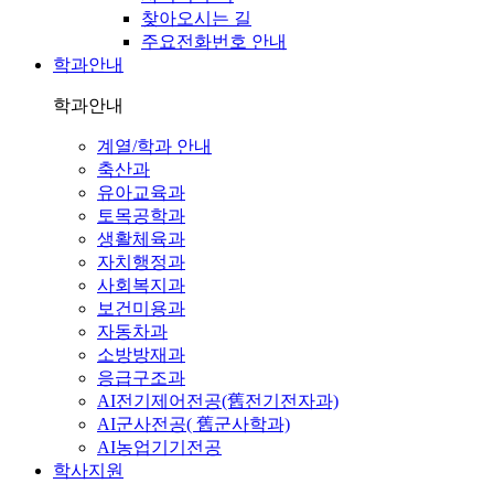
찾아오시는 길
주요전화번호 안내
학과안내
학과안내
계열/학과 안내
축산과
유아교육과
토목공학과
생활체육과
자치행정과
사회복지과
보건미용과
자동차과
소방방재과
응급구조과
AI전기제어전공(舊전기전자과)
AI군사전공( 舊군사학과)
AI농업기기전공
학사지원