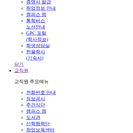
증명서 발급
취업정보 안내
캠퍼스 맵
통학버스
노선안내
GPC 포털
(학사정보)
학생상담실
한울학사
(기숙사)
닫기
교직원
교직원 주요메뉴
전화번호 안내
정보공시
주간식단
캠퍼스 맵
도서관
산학협력단
창업보육센터