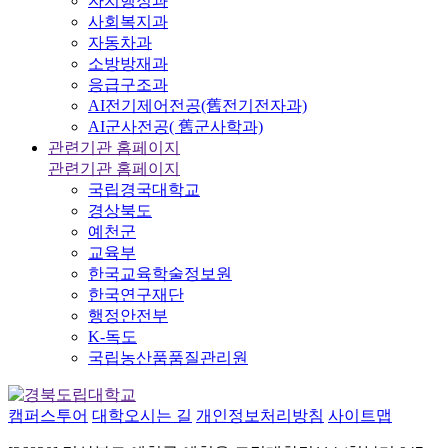
자치행정과
사회복지과
자동차과
소방방재과
응급구조과
AI전기제어전공(舊전기전자과)
AI군사전공( 舊군사학과)
관련기관 홈페이지
관련기관 홈페이지
국립경국대학교
경상북도
예천군
교육부
한국교육학술정보원
한국연구재단
행정안전부
K-독도
국립농산품품질관리원
캠퍼스투어
대학오시는 길
개인정보처리방침
사이트맵