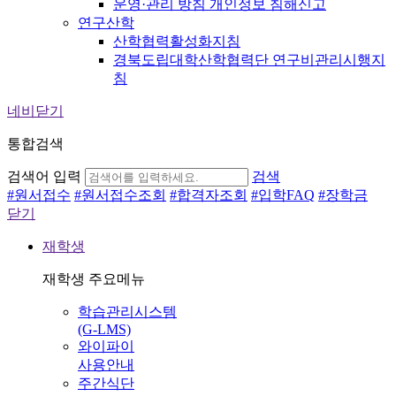
운영·관리 방침 개인정보 침해신고
연구산학
산학협력활성화지침
경북도립대학산학협력단 연구비관리시행지
침
네비닫기
통합검색
검색어 입력
검색
#
원서접수
#
원서접수조회
#
합격자조회
#
입학FAQ
#
장학금
닫기
재학생
재학생 주요메뉴
학습관리시스템
(G-LMS)
와이파이
사용안내
주간식단