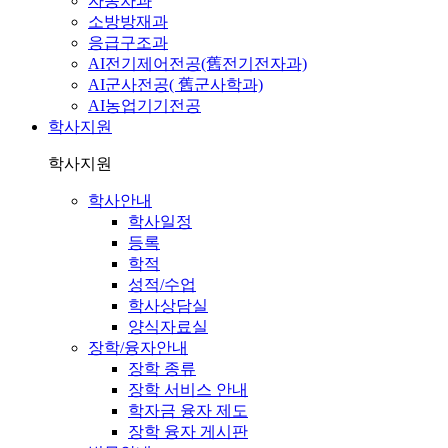
자동차과
소방방재과
응급구조과
AI전기제어전공(舊전기전자과)
AI군사전공( 舊군사학과)
AI농업기기전공
학사지원
학사지원
학사안내
학사일정
등록
학적
성적/수업
학사상담실
양식자료실
장학/융자안내
장학 종류
장학 서비스 안내
학자금 융자 제도
장학 융자 게시판