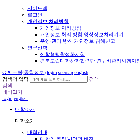
사이트맵
로그인
개인정보 처리방침
개인정보 처리방침
개인정보 처리 방침 영상정보처리기기
운영·관리 방침 개인정보 침해신고
연구산학
산학협력활성화지침
경북도립대학산학협력단 연구비관리시행지
GPC포털(종합정보)
login
sitemap
english
검색어 입력
검색
검색
네비열기
login
english
대학소개
대학소개
대학안내
대학의 목적/사명과 비전