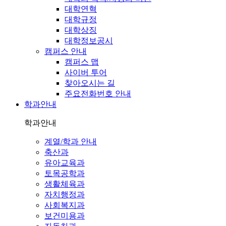
대학연혁
대학규정
대학상징
대학정보공시
캠퍼스 안내
캠퍼스 맵
사이버 투어
찾아오시는 길
주요전화번호 안내
학과안내
학과안내
계열/학과 안내
축산과
유아교육과
토목공학과
생활체육과
자치행정과
사회복지과
보건미용과