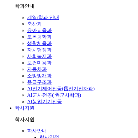
학과안내
계열/학과 안내
축산과
유아교육과
토목공학과
생활체육과
자치행정과
사회복지과
보건미용과
자동차과
소방방재과
응급구조과
AI전기제어전공(舊전기전자과)
AI군사전공( 舊군사학과)
AI농업기기전공
학사지원
학사지원
학사안내
학사일정