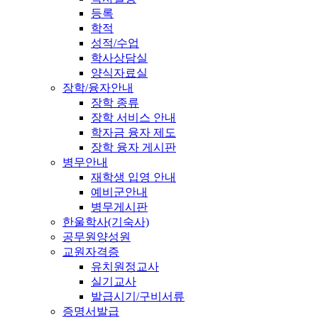
등록
학적
성적/수업
학사상담실
양식자료실
장학/융자안내
장학 종류
장학 서비스 안내
학자금 융자 제도
장학 융자 게시판
병무안내
재학생 입영 안내
예비군안내
병무게시판
한울학사(기숙사)
공무원양성원
교원자격증
유치원정교사
실기교사
발급시기/구비서류
증명서발급