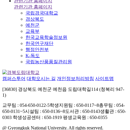
관련기관 홈페이지
관련기관 홈페이지
국립경국대학교
경상북도
예천군
교육부
한국교육학술정보원
한국연구재단
행정안전부
K-독도
국립농산품품질관리원
캠퍼스투어
대학오시는 길
개인정보처리방침
사이트맵
[36830] 경상북도 예천군 예천읍 도립대학길114 (청복리 947-
1)
교무팀 : 054-650-0122-5
학생지원팀 : 650-0117~8
총무팀 : 054-
650-0131~5
시설팀 : 650-0136~8
도서관 : 650-0143
생활관 : 650-
0303
학생성공센터 : 650-1919
평생교육원 : 650-0355
@ Gyeongkuk National University. All rights reserved.