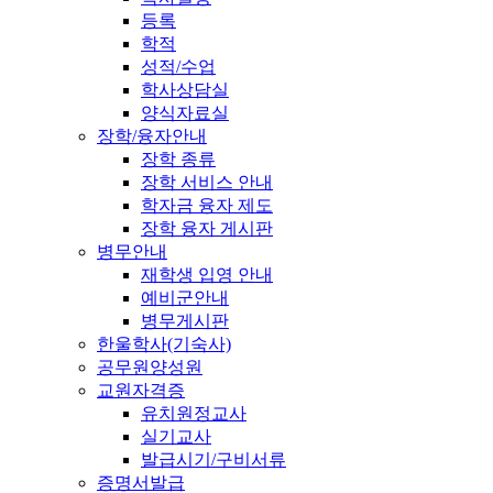
등록
학적
성적/수업
학사상담실
양식자료실
장학/융자안내
장학 종류
장학 서비스 안내
학자금 융자 제도
장학 융자 게시판
병무안내
재학생 입영 안내
예비군안내
병무게시판
한울학사(기숙사)
공무원양성원
교원자격증
유치원정교사
실기교사
발급시기/구비서류
증명서발급