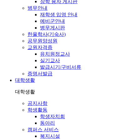
장학 융자 게시판
병무안내
재학생 입영 안내
예비군안내
병무게시판
한울학사(기숙사)
공무원양성원
교원자격증
유치원정교사
실기교사
발급시기/구비서류
증명서발급
대학생활
대학생활
공지사항
학생활동
학생자치회
동아리
캠퍼스 서비스
복지시설