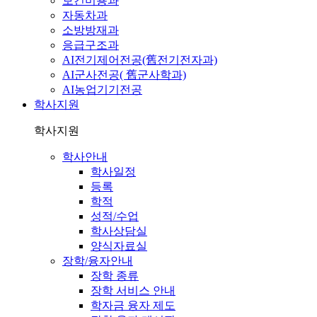
보건미용과
자동차과
소방방재과
응급구조과
AI전기제어전공(舊전기전자과)
AI군사전공( 舊군사학과)
AI농업기기전공
학사지원
학사지원
학사안내
학사일정
등록
학적
성적/수업
학사상담실
양식자료실
장학/융자안내
장학 종류
장학 서비스 안내
학자금 융자 제도