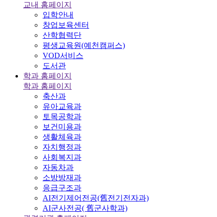
교내 홈페이지
입학안내
창업보육센터
산학협력단
평생교육원(예천캠퍼스)
VOD서비스
도서관
학과 홈페이지
학과 홈페이지
축산과
유아교육과
토목공학과
보건미용과
생활체육과
자치행정과
사회복지과
자동차과
소방방재과
응급구조과
AI전기제어전공(舊전기전자과)
AI군사전공( 舊군사학과)