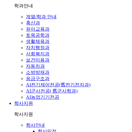
학과안내
계열/학과 안내
축산과
유아교육과
토목공학과
생활체육과
자치행정과
사회복지과
보건미용과
자동차과
소방방재과
응급구조과
AI전기제어전공(舊전기전자과)
AI군사전공( 舊군사학과)
AI농업기기전공
학사지원
학사지원
학사안내
학사일정