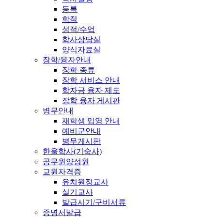
등록
학적
성적/수업
학사상담실
양식자료실
장학/융자안내
장학 종류
장학 서비스 안내
학자금 융자 제도
장학 융자 게시판
병무안내
재학생 입영 안내
예비군안내
병무게시판
한울학사(기숙사)
공무원양성원
교원자격증
유치원정교사
실기교사
발급시기/구비서류
증명서발급