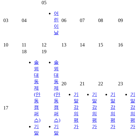
05
어
린
03
04
06
07
08
09
이
날
10
11
12
13
14
15
16
18
19
솔
솔
뫼
뫼
대
대
동
동
20
21
22
23
제
제
(안
(안
기
기
기
기
동
동
말
말
말
말
캠
캠
강
강
강
강
17
퍼
퍼
의
의
의
의
스)
스)
평
평
평
평
기
기
가
가
가
가
말
말