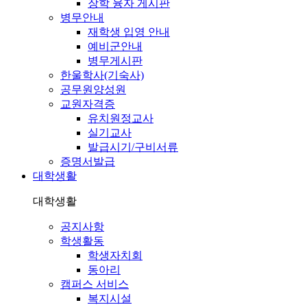
장학 융자 게시판
병무안내
재학생 입영 안내
예비군안내
병무게시판
한울학사(기숙사)
공무원양성원
교원자격증
유치원정교사
실기교사
발급시기/구비서류
증명서발급
대학생활
대학생활
공지사항
학생활동
학생자치회
동아리
캠퍼스 서비스
복지시설