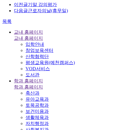
이전글
기말 강의평가
다음글
근로자의날(휴무일)
목록
교내 홈페이지
교내 홈페이지
입학안내
창업보육센터
산학협력단
평생교육원(예천캠퍼스)
VOD서비스
도서관
학과 홈페이지
학과 홈페이지
축산과
유아교육과
토목공학과
보건미용과
생활체육과
자치행정과
사회복지과