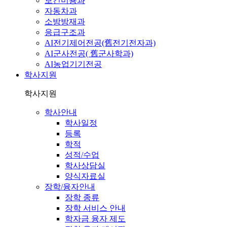
보건미용과
자동차과
소방방재과
응급구조과
AI전기제어전공(舊전기전자과)
AI군사전공( 舊군사학과)
AI농업기기전공
학사지원
학사지원
학사안내
학사일정
등록
학적
성적/수업
학사상담실
양식자료실
장학/융자안내
장학 종류
장학 서비스 안내
학자금 융자 제도