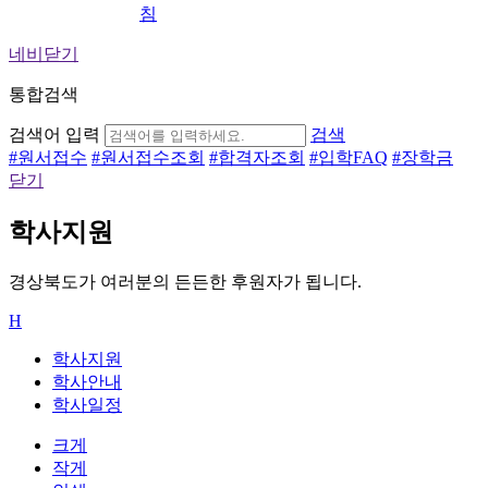
침
네비닫기
통합검색
검색어 입력
검색
#
원서접수
#
원서접수조회
#
합격자조회
#
입학FAQ
#
장학금
닫기
학사지원
경상북도가 여러분의 든든한 후원자가 됩니다.
H
학사지원
학사안내
학사일정
크게
작게