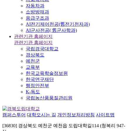
자동차과
소방방재과
응급구조과
AI전기제어전공(舊전기전자과)
AI군사전공( 舊군사학과)
관련기관 홈페이지
관련기관 홈페이지
국립경국대학교
경상북도
예천군
교육부
한국교육학술정보원
한국연구재단
행정안전부
K-독도
국립농산품품질관리원
캠퍼스투어
대학오시는 길
개인정보처리방침
사이트맵
[36830] 경상북도 예천군 예천읍 도립대학길114 (청복리 947-