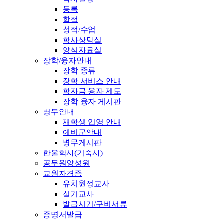
등록
학적
성적/수업
학사상담실
양식자료실
장학/융자안내
장학 종류
장학 서비스 안내
학자금 융자 제도
장학 융자 게시판
병무안내
재학생 입영 안내
예비군안내
병무게시판
한울학사(기숙사)
공무원양성원
교원자격증
유치원정교사
실기교사
발급시기/구비서류
증명서발급