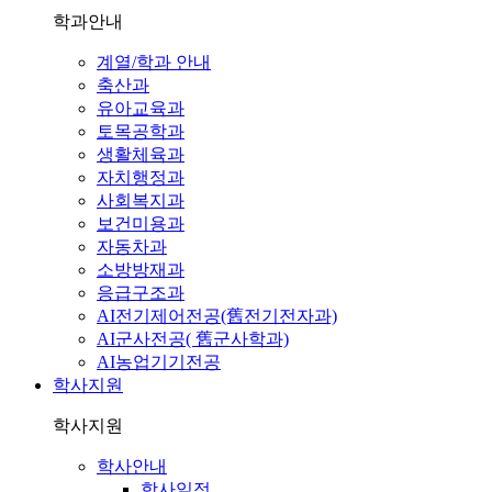
학과안내
계열/학과 안내
축산과
유아교육과
토목공학과
생활체육과
자치행정과
사회복지과
보건미용과
자동차과
소방방재과
응급구조과
AI전기제어전공(舊전기전자과)
AI군사전공( 舊군사학과)
AI농업기기전공
학사지원
학사지원
학사안내
학사일정