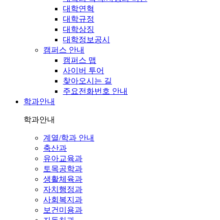
대학연혁
대학규정
대학상징
대학정보공시
캠퍼스 안내
캠퍼스 맵
사이버 투어
찾아오시는 길
주요전화번호 안내
학과안내
학과안내
계열/학과 안내
축산과
유아교육과
토목공학과
생활체육과
자치행정과
사회복지과
보건미용과