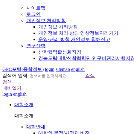
사이트맵
로그인
개인정보 처리방침
개인정보 처리방침
개인정보 처리 방침 영상정보처리기기
운영·관리 방침 개인정보 침해신고
연구산학
산학협력활성화지침
경북도립대학산학협력단 연구비관리시행지
GPC포털(종합정보)
login
sitemap
english
검색어 입력
검색
검색
네비열기
login
english
대학소개
대학소개
대학안내
대학의 목적/사명과 비전