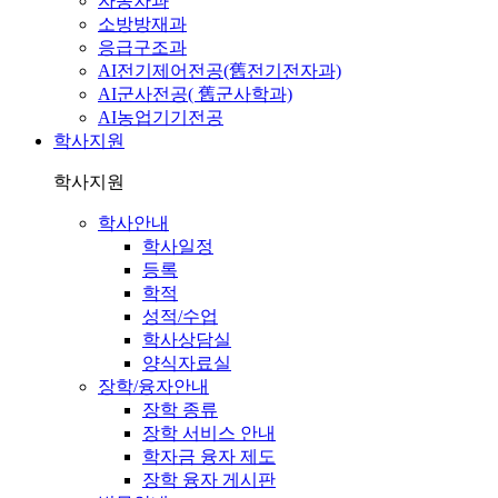
자동차과
소방방재과
응급구조과
AI전기제어전공(舊전기전자과)
AI군사전공( 舊군사학과)
AI농업기기전공
학사지원
학사지원
학사안내
학사일정
등록
학적
성적/수업
학사상담실
양식자료실
장학/융자안내
장학 종류
장학 서비스 안내
학자금 융자 제도
장학 융자 게시판