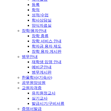
등록
학적
성적/수업
학사상담실
양식자료실
장학/융자안내
장학 종류
장학 서비스 안내
학자금 융자 제도
장학 융자 게시판
병무안내
재학생 입영 안내
예비군안내
병무게시판
한울학사(기숙사)
공무원양성원
교원자격증
유치원정교사
실기교사
발급시기/구비서류
증명서발급