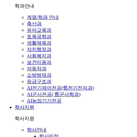
학과안내
계열/학과 안내
축산과
유아교육과
토목공학과
생활체육과
자치행정과
사회복지과
보건미용과
자동차과
소방방재과
응급구조과
AI전기제어전공(舊전기전자과)
AI군사전공( 舊군사학과)
AI농업기기전공
학사지원
학사지원
학사안내
학사일정