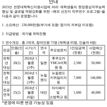
안내
2023년 전문대학혁신지원사업에 따라 재학생들의 현장중심직무능력
향상 및 글로벌 역량강화를 위한 <해외 선진지 직무연수 프로그램>을
다음과 같이 운영합니다.
1. 소요예산 : 230,000천원(부가세 포함/ 참가자 자부담 미포함)
2. 지급방법 : 국가별 위탁진행
3. 연수개요 : 총 3개국, 참여인원 71명 (재학생 65명, 인솔자 6명)
인원(인
시기(기
연수
1인당금액
사업예산
전공
주요방문지
솔)
간)
국
(천원)
(천원)
전학
2024년 1
후쿠오카
년
20(2)
월중
일본
YMCA어학
2,500
50,000
대상
(2주)
원 등
전학
2024년 1
뉴질랜드
뉴질
년
20(2)
월중
키위칼리지
7,000
140,000
랜드
대상
(3주)
등
2024년 1
타이페이
전공
25(2)
월중
대만
및
1,600
40,000
연계
(6일)
소방학교 등
*운영에 따른 변경 가능성 있음