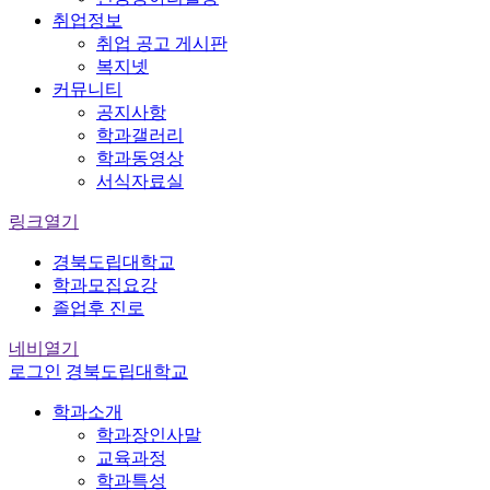
취업정보
취업 공고 게시판
복지넷
커뮤니티
공지사항
학과갤러리
학과동영상
서식자료실
링크열기
경북도립대학교
학과모집요강
졸업후 진로
네비열기
로그인
경북도립대학교
학과소개
학과장인사말
교육과정
학과특성