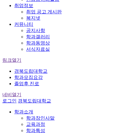
취업정보
취업 공고 게시판
복지넷
커뮤니티
공지사항
학과갤러리
학과동영상
서식자료실
링크열기
경북도립대학교
학과모집요강
졸업후 진로
네비열기
로그인
경북도립대학교
학과소개
학과장인사말
교육과정
학과특성