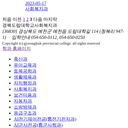
2023-05-17
사회복지과
처음
이전
1
2
3
다음
마지막
경북도립대학교
사회복지과
[36830] 경상북도 예천군 예천읍 도립대학길 114 (청복리 947-
1)
입학안내
054-650-0112, 054-650-0250
Copyright (c) gyeongbuk provincial college. all rights reserved
학과 홈페이지
축산과
유아교육과
토목공학과
생활체육과
자치행정과
사회복지과
보건미용과
자동차과
소방방재과
응급구조과
AI전기제어전공(舊전기전자과)
AI군사전공(舊군사학과)