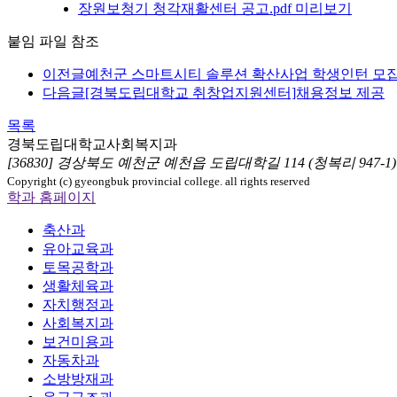
장원보청기 청각재활센터 공고.pdf
미리보기
붙임 파일 참조
이전글
예천군 스마트시티 솔루션 확산사업 학생인턴 모집
다음글
[경북도립대학교 취창업지원센터]채용정보 제공
목록
경북도립대학교
사회복지과
[36830] 경상북도 예천군 예천읍 도립대학길 114 (청복리 947-
Copyright (c) gyeongbuk provincial college. all rights reserved
학과 홈페이지
축산과
유아교육과
토목공학과
생활체육과
자치행정과
사회복지과
보건미용과
자동차과
소방방재과