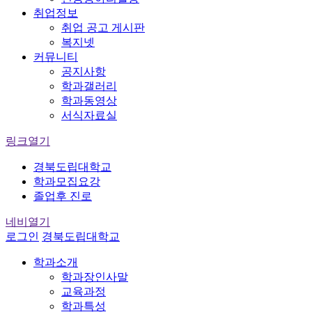
취업정보
취업 공고 게시판
복지넷
커뮤니티
공지사항
학과갤러리
학과동영상
서식자료실
링크열기
경북도립대학교
학과모집요강
졸업후 진로
네비열기
로그인
경북도립대학교
학과소개
학과장인사말
교육과정
학과특성