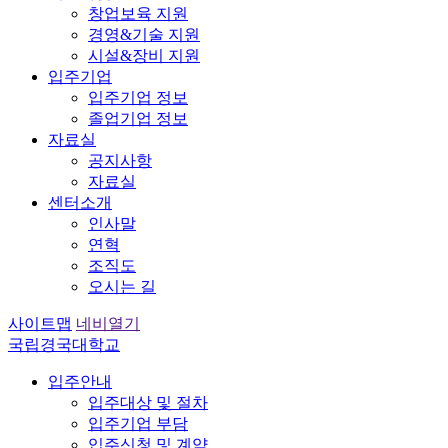
창업보육 지원
경영&기술 지원
시설&장비 지원
입주기업
입주기업 정보
졸업기업 정보
자료실
공지사항
자료실
센터소개
인사말
연혁
조직도
오시는 길
사이트맵
네비열기
국립경국대학교
입주안내
입주대상 및 절차
입주기업 부담
입주신청 및 계약